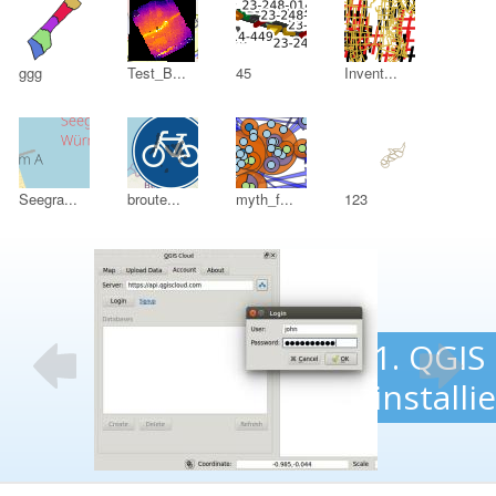
ggg
Test_B...
45
Invent...
Seegra...
broute...
myth_f...
123
stellen