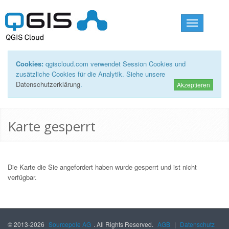
Toggle
navigation
Cookies:
qgiscloud.com verwendet Session Cookies und
zusätzliche Cookies für die Analytik. Siehe unsere
Datenschutzerklärung
.
Akzeptieren
Karte gesperrt
Die Karte die Sie angefordert haben wurde gesperrt und ist nicht
verfügbar.
© 2013-2026
Sourcepole AG
. All Rights Reserved.
AGB
|
Datenschutz